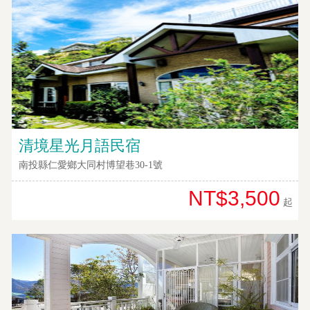
清境星光月語民宿
南投縣仁愛鄉大同村博望巷30-1號
NT$3,500
起