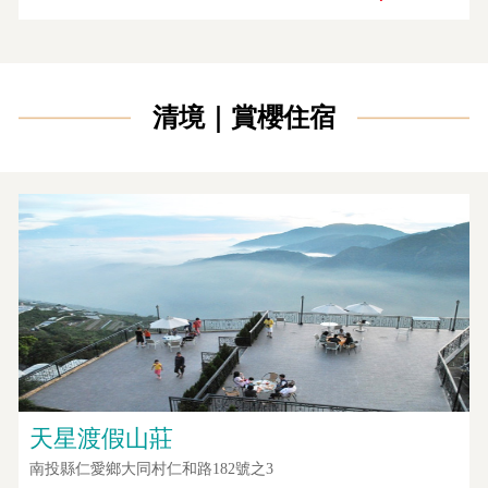
清境｜賞櫻住宿
天星渡假山莊
南投縣仁愛鄉大同村仁和路182號之3