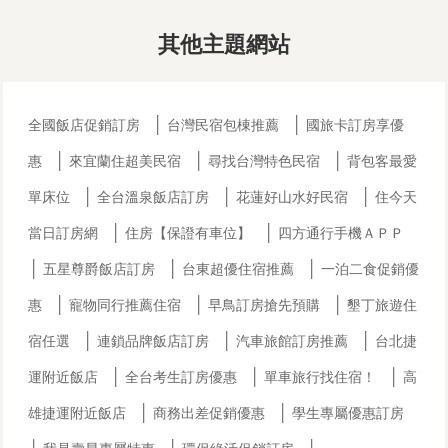
其他主題網站
│
│
全國飯店促銷訂房
台灣民宿包棟推薦
國旅卡訂房享優
│
│
│
惠
來宜蘭住超美民宿
尋找台灣特色民宿
背包客最愛
│
│
│
單床位
全台溫泉飯店訂房
花蓮好山水好民宿
住今天
│
│
當日訂房網
住房【保證有車位】
四方通行手機ＡＰＰ
│
│
│
五星尊爵飯店訂房
台東超優住宿推薦
一泊二食促銷優
│
│
│
惠
寵物同行推薦住宿
早鳥訂房搶先預購
墾丁旅遊住
│
│
│
宿任選
連鎖品牌飯店訂房
汽車旅館訂房推薦
台北捷
│
│
│
運附近飯店
全台考生訂房優惠
單車旅行找住宿！
高
│
│
雄捷運附近飯店
商務出差促銷優惠
學生專屬優惠訂房