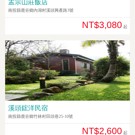
孟宗山莊飯店
南投縣鹿谷鄉內湖村溪頭興產路3號
NT$3,080
起
溪頭鋐洋民宿
南投縣鹿谷鄉竹林村田頭巷25-10號
NT$2,600
起