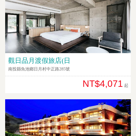
觀日品月渡假旅店(日
南投縣魚池鄉日月村中正路285號
NT$4,071
起