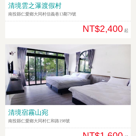
清境雲之瀑渡假村
南投縣仁愛鄉大同村信義巷13鄰79號
NT$2,400
起
清境宿霧山宛
南投縣仁愛鄉大同村仁和路198號
NT$1,600