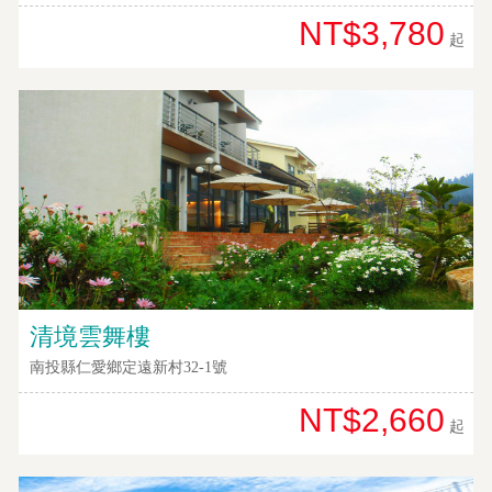
NT$3,780
起
清境雲舞樓
南投縣仁愛鄉定遠新村32-1號
NT$2,660
起