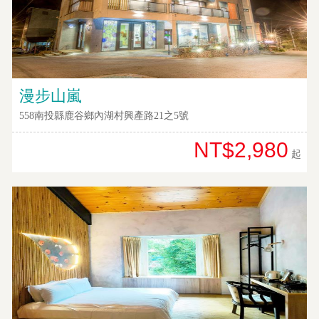
漫步山嵐
558南投縣鹿谷鄉內湖村興產路21之5號
NT$2,980
起