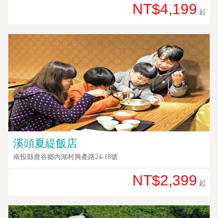
NT$4,199
起
溪頭夏緹飯店
南投縣鹿谷鄉內湖村興產路24-18號
NT$2,399
起