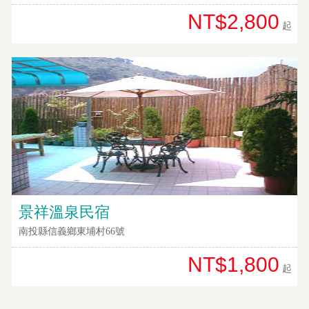
NT$2,800
起
景祥溫泉民宿
南投縣信義鄉東埔村66號
NT$1,800
起