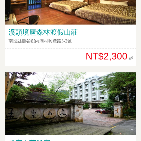
溪頭境廬森林渡假山莊
南投縣鹿谷鄉內湖村興產路3-2號
NT$2,300
起