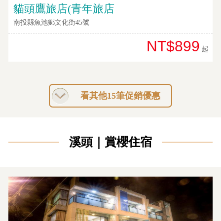
劃
貓頭鷹旅店(青年旅店
南投縣魚池鄉文化街45號
商
NT$899
起
品
宣
傳
看其他15筆促銷優惠
溪頭｜賞櫻住宿