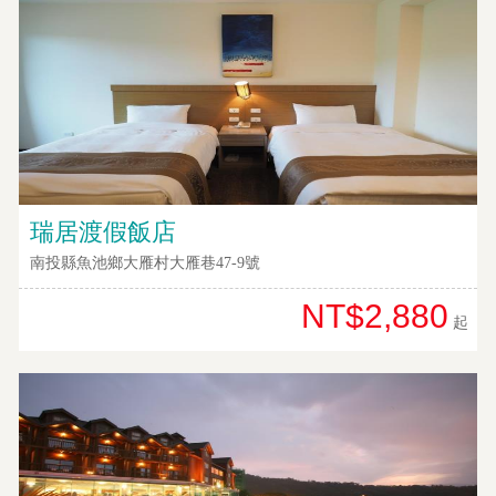
訂
房
Q&A
國
旅
卡
瑞居渡假飯店
訂
南投縣魚池鄉大雁村大雁巷47-9號
房
NT$2,880
起
請
款
收
據
合
作