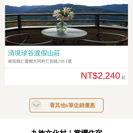
清境珍谷渡假山莊
南投縣仁愛鄉大同村仁和路218-1號
NT$2,240
起
看其他6筆促銷優惠