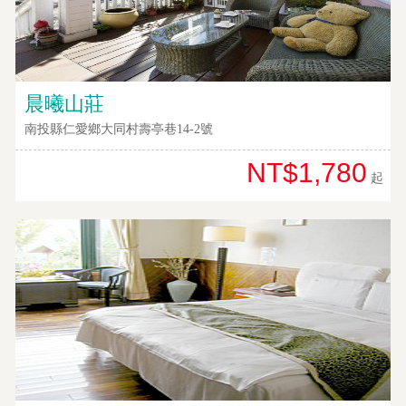
晨曦山莊
南投縣仁愛鄉大同村壽亭巷14-2號
NT$1,780
起