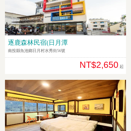
網
紅
帶
你
逐鹿森林民宿(日月潭
玩
南投縣魚池鄉日月村水秀街56號
NT$2,650
玩
起
樂
地
圖
顧
客
服
務