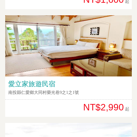
起
愛立家旅遊民宿
南投縣仁愛鄉大同村榮光巷9之1之1號
NT$2,990
起