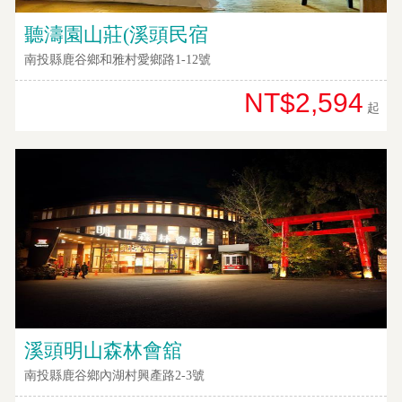
聽濤園山莊(溪頭民宿
南投縣鹿谷鄉和雅村愛鄉路1-12號
NT$2,594
起
溪頭明山森林會舘
南投縣鹿谷鄉內湖村興產路2-3號