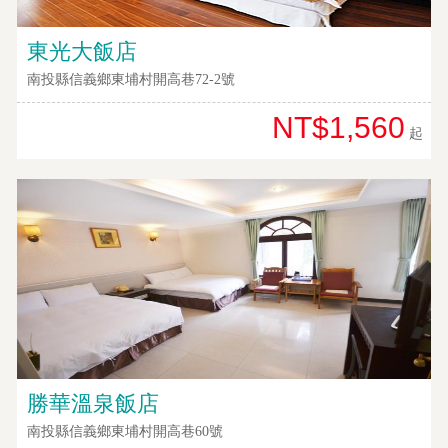
東光大飯店
南投縣信義鄉東埔村開高巷72-2號
NT$1,560
起
勝華溫泉飯店
南投縣信義鄉東埔村開高巷60號