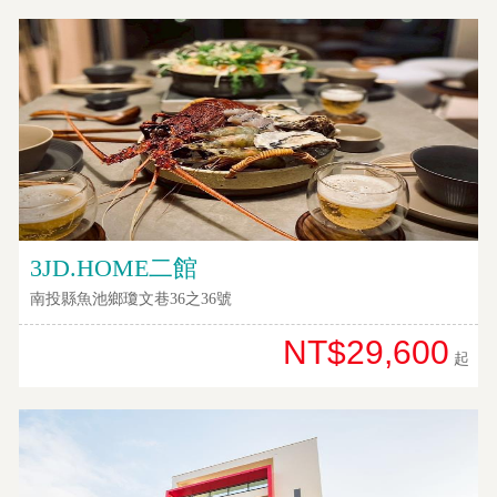
接
跟
飯
店
訂
房
HOT
特
3JD.HOME二館
色
民
南投縣魚池鄉瓊文巷36之36號
宿
NT$29,600
起
全
球
租
車