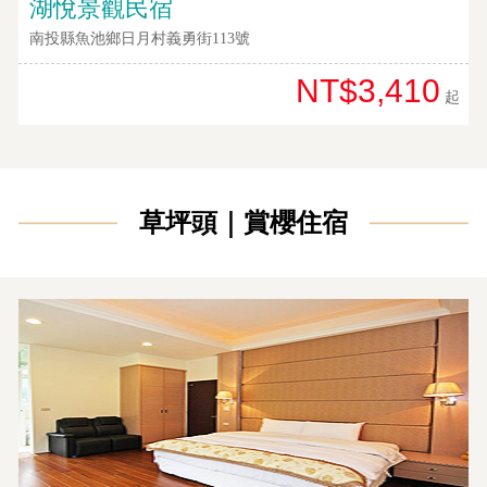
湖悅景觀民宿
南投縣魚池鄉日月村義勇街113號
NT$3,410
起
草坪頭｜賞櫻住宿