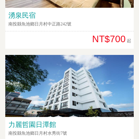
顧
客
湧泉民宿
滿
意
南投縣魚池鄉日月村中正路242號
度
NT$700
起
訂
單
管
理
會
員
帳
戶
力麗哲園日潭館
南投縣魚池鄉日月村水秀街7號