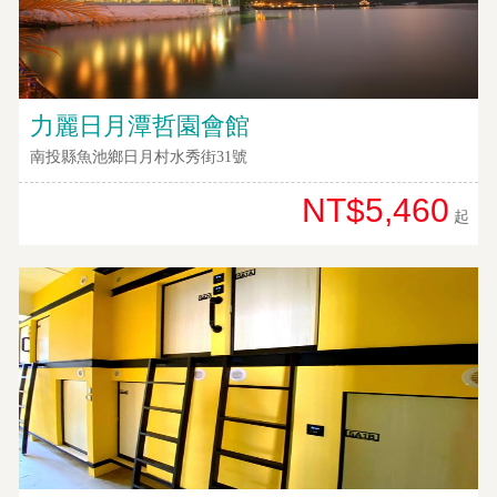
提
案
飯
力麗日月潭哲園會館
店
南投縣魚池鄉日月村水秀街31號
合
作
NT$5,460
起
廠
商
合
作
旅
伴
計