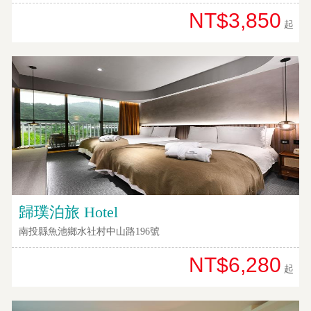
客
NT$3,850
服
起
聯
絡
單
Line
線
上
客
服
歸璞泊旅 Hotel
南投縣魚池鄉水社村中山路196號
紅
利
NT$6,280
查
起
詢