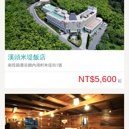
溪頭米堤飯店
南投縣鹿谷鄉內湖村米堤街1號
NT$5,600
起