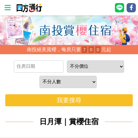
四
方
通
南投絕美賞櫻，每房只要
元起
7
0
0
行
訂
房
台
灣
我要搜尋
訂
房
日月潭｜賞櫻住宿
直