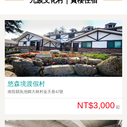
九族文化村｜賞櫻住宿
悠森境渡假村
南投縣魚池鄉大林村金天巷42號
NT$3,000
起