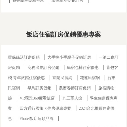
│
│
│
我是壽星專屬特惠
環保綠活促銷訂房
飯店住宿訂房促銷優惠專案
│
│
環保綠活訂房促銷
大手拉小手親子促銷訂房
一泊二食訂
│
│
│
房促銷
商務出差訂房促銷
民宿包棟住宿優惠
背包客
│
│
│
棧.青年旅館住宿優惠
宜蘭民宿網
花蓮民宿網
台東
│
│
│
民宿網
早鳥訂房促銷
農曆春節訂房促銷
旅宿購物
│
│
│
節
VR環景360度看飯店
九三軍人節
學生住房優惠專
│
│
案
四方通行國旅卡住房優惠專案
2024台北推薦住宿優
│
│
惠
Fhotel飯店連鎖品牌